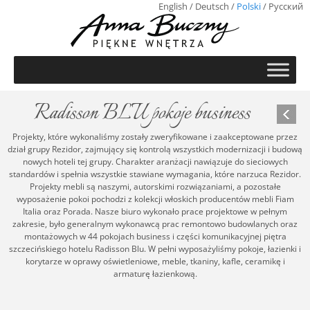
English
/
Deutsch
/
Polski
/
Русский
Radisson BLU pokoje business
Projekty, które wykonaliśmy zostały zweryfikowane i zaakceptowane przez
dział grupy Rezidor, zajmujący się kontrolą wszystkich modernizacji i budową
nowych hoteli tej grupy. Charakter aranżacji nawiązuje do sieciowych
standardów i spełnia wszystkie stawiane wymagania, które narzuca Rezidor.
Projekty mebli są naszymi, autorskimi rozwiązaniami, a pozostałe
wyposażenie pokoi pochodzi z kolekcji włoskich producentów mebli Fiam
Italia oraz Porada. Nasze biuro wykonało prace projektowe w pełnym
zakresie, było generalnym wykonawcą prac remontowo budowlanych oraz
montażowych w 44 pokojach business i części komunikacyjnej piętra
szczecińskiego hotelu Radisson Blu. W pełni wyposażyliśmy pokoje, łazienki i
korytarze w oprawy oświetleniowe, meble, tkaniny, kafle, ceramikę i
armaturę łazienkową.