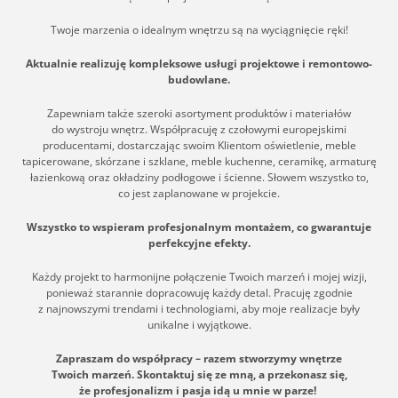
Twoje marzenia o idealnym wnętrzu są na wyciągnięcie ręki!
Aktualnie realizuję kompleksowe usługi projektowe i remontowo-
budowlane.
Zapewniam także szeroki asortyment produktów i materiałów
do wystroju wnętrz. Współpracuję z czołowymi europejskimi
producentami, dostarczając swoim Klientom oświetlenie, meble
tapicerowane, skórzane i szklane, meble kuchenne, ceramikę, armaturę
łazienkową oraz okładziny podłogowe i ścienne. Słowem wszystko to,
co jest zaplanowane w projekcie.
Wszystko to wspieram profesjonalnym montażem, co gwarantuje
perfekcyjne efekty.
Każdy projekt to harmonijne połączenie Twoich marzeń i mojej wizji,
ponieważ starannie dopracowuję każdy detal. Pracuję zgodnie
z najnowszymi trendami i technologiami, aby moje realizacje były
unikalne i wyjątkowe.
Zapraszam do współpracy – razem stworzymy wnętrze
Twoich marzeń. Skontaktuj się ze mną, a przekonasz się,
że profesjonalizm i pasja idą u mnie w parze!