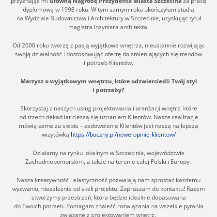
przyznając mi
Główną Nagrodę Prezydenta Miasta Szczecina
za pracę
dyplomową w 1998 roku. W tym samym roku ukończyłam studia
na Wydziale Budownictwa i Architektury w Szczecinie, uzyskując tytuł
magistra inżyniera architekta.
Od 2000 roku tworzę z pasją wyjątkowe wnętrza, nieustannie rozwijając
swoją działalność i dostosowując ofertę do zmieniających się trendów
i potrzeb Klientów.
Marzysz o wyjątkowym wnętrzu, które odzwierciedli Twój styl
i potrzeby?
Skorzystaj z naszych usług projektowania i aranżacji wnętrz, które
od trzech dekad lat cieszą się uznaniem Klientów. Nasze realizacje
mówią same za siebie – zadowolenie Klientów jest naszą najlepszą
wizytówką
https://buczny.pl/nowe-opinie-klientow/
Działamy na rynku lokalnym w Szczecinie, województwie
Zachodniopomorskim, a także na terenie całej Polski i Europy.
Nasza kreatywność i elastyczność pozwalają nam sprostać każdemu
wyzwaniu, niezależnie od skali projektu. Zapraszam do kontaktu! Razem
stworzymy przestrzeń, która będzie idealnie dopasowana
do Twoich potrzeb. Pomagam znaleźć rozwiązania na wszelkie pytania
związane z projektowaniem wnętrz.