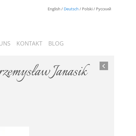
English
/
Deutsch
/
Polski
/
Русский
UNS
KONTAKT
BLOG
rzemysław Janasik