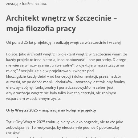
zostają z ludźmi na lata.
Architekt wnętrz w Szczecinie –
moja filozofia pracy
Od ponad 25 lat projektuję i realizuję wnętrza w Szczecinie i w całej
Polsce. Jako architekt wnętrz i projektant wnętrz w Szczecinie wiem, że
każdy projekt to inna historia, inna osobowość i inne potrzeby. Dlatego
nie wierzę w rozwiązania „uniwersalne”, projektuję wnętrza „szyte na
miarę”.Specjalizuję się w projektowaniu wnętrz pod
klucz, gdzie każdy detal – od koncepcji i dokumentacji, przez nadzór
autorski, aż po dobór mebli i dodatków – tworzony jest tak, aby finalny
efekt był spójny, funkcjonalny i ponadczasowy.Moim celem jest,
aby aranżacja wnętrz nie była tylko kwestią estetyki, ale realnym
wsparciem w codziennym życiu.
Orły Wnętrz 2025 – inspiracja na kolejne projekty
Tytuł Orły Wnętrz 2025 traktuję nie tylko jako nagrodę, ale także jako
zobowiązanie. To motywacja, by nieustannie podnosić poprzeczkę
i szukać