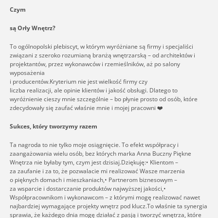
Czym
są Orły Wnętrz?
To ogólnopolski plebiscyt, w którym wyróżniane są firmy i specjaliści
związani z szeroko rozumianą branżą wnętrzarską – od architektów i
projektantów, przez wykonawców i rzemieślników, aż po salony
wyposażenia
i producentów.Kryterium nie jest wielkość firmy czy
liczba realizacji, ale opinie klientów i jakość obsługi. Dlatego to
wyróżnienie cieszy mnie szczególnie – bo płynie prosto od osób, które
zdecydowały się zaufać właśnie mnie i mojej pracowni ❤️
Sukces, który tworzymy razem
Ta nagroda to nie tylko moje osiągnięcie. To efekt współpracy i
zaangażowania wielu osób, bez których marka Anna Buczny Piękne
Wnętrza nie byłaby tym, czym jest dzisiaj.Dziękuję:• Klientom –
za zaufanie i za to, że pozwalacie mi realizować Wasze marzenia
o pięknych domach i mieszkaniach,• Partnerom biznesowym –
za wsparcie i dostarczanie produktów najwyższej jakości,•
Współpracownikom i wykonawcom – z którymi mogę realizować nawet
najbardziej wymagające projekty wnętrz pod klucz.To właśnie ta synergia
sprawia, że każdego dnia mogę działać z pasją i tworzyć wnętrza, które