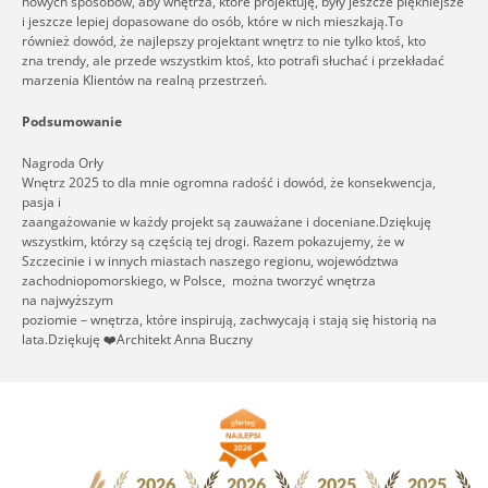
nowych sposobów, aby wnętrza, które projektuję, były jeszcze piękniejsze
i jeszcze lepiej dopasowane do osób, które w nich mieszkają.To
również dowód, że najlepszy projektant wnętrz to nie tylko ktoś, kto
zna trendy, ale przede wszystkim ktoś, kto potrafi słuchać i przekładać
marzenia Klientów na realną przestrzeń.
Podsumowanie
Nagroda Orły
Wnętrz 2025 to dla mnie ogromna radość i dowód, że konsekwencja,
pasja i
zaangażowanie w każdy projekt są zauważane i doceniane.Dziękuję
wszystkim, którzy są częścią tej drogi. Razem pokazujemy, że w
Szczecinie i w innych miastach naszego regionu, województwa
zachodniopomorskiego, w Polsce, można tworzyć wnętrza
na najwyższym
poziomie – wnętrza, które inspirują, zachwycają i stają się historią na
lata.Dziękuję ❤️Architekt Anna Buczny