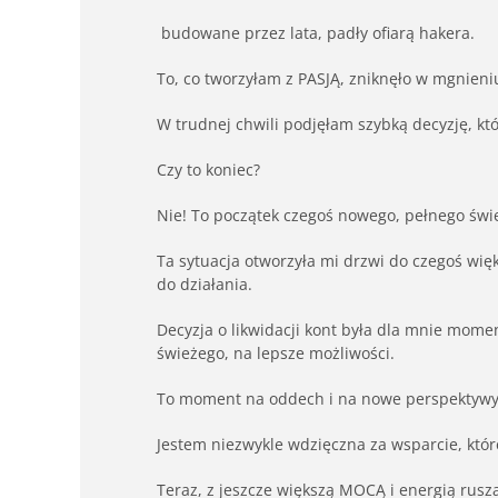
budowane przez lata, padły ofiarą hakera.
To, co tworzyłam z PASJĄ, zniknęło w mgnien
W trudnej chwili podjęłam szybką decyzję, któ
Czy to koniec?
Nie! To początek czegoś nowego, pełnego świe
Ta sytuacja otworzyła mi drzwi do czegoś wię
do działania.
Decyzja o likwidacji kont była dla mnie mom
świeżego, na lepsze możliwości.
To moment na oddech i na nowe perspektywy
Jestem niezwykle wdzięczna za wsparcie, któ
Teraz, z jeszcze większą MOCĄ i energią rusz