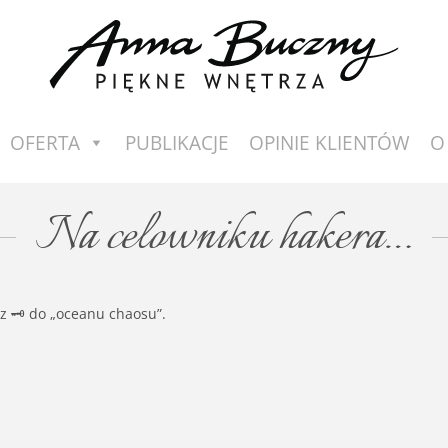
OFERTA
PUBLIKACJE
OPINIE KLIENTÓW
O
Na celowniku hakera…
 🗝️ do „oceanu chaosu”.