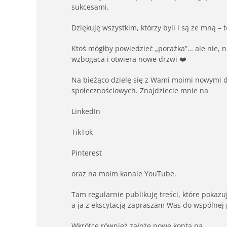
sukcesami.
Dziękuję wszystkim, którzy byli i są ze mną 
Ktoś mógłby powiedzieć „porażka”… ale nie, ni
wzbogaca i otwiera nowe drzwi ❤️
Na bieżąco dzielę się z Wami moimi nowymi d
społecznościowych. Znajdziecie mnie na
LinkedIn
TikTok
Pinterest
oraz na moim kanale YouTube.
Tam regularnie publikuję treści, które pokazu
a ja z ekscytacją zapraszam Was do wspólnej 
Wkrótce również założę nowe konta na