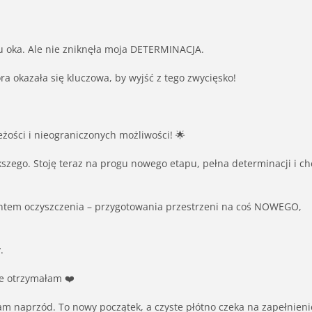
iu oka. Ale nie zniknęła moja DETERMINACJA.
ra okazała się kluczowa, by wyjść z tego zwycięsko!
żości i nieograniczonych możliwości! 🌟
kszego. Stoję teraz na progu nowego etapu, pełna determinacji i ch
entem oczyszczenia – przygotowania przestrzeni na coś NOWEGO,
.
re otrzymałam ❤️
am naprzód. To nowy początek, a czyste płótno czeka na zapełnieni