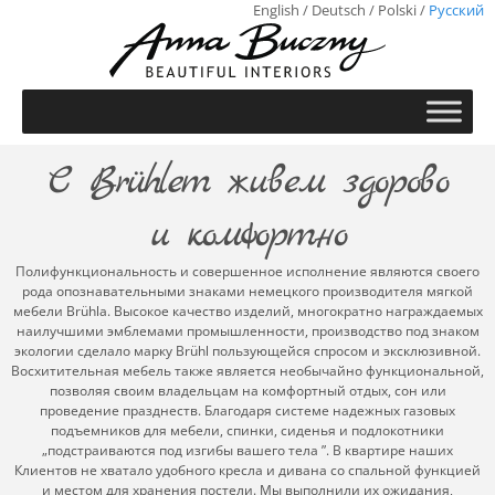
English
/
Deutsch
/
Polski
/
Русский
С Brühlem живем здорово
и комфортно
Полифункциональность и совершенное исполнение являются своего
рода опознавательными знаками немецкого производителя мягкой
мебели Brühla. Высокое качество изделий, многократно награждаемых
наилучшими эмблемами промышленности, производство под знаком
экологии сделало марку Brühl пользующейся спросом и эксклюзивной.
Восхитительная мебель также является необычайно функциональной,
позволяя своим владельцам на комфортный отдых, сон или
проведение празднеств. Благодаря системе надежных газовых
подъемников для мебели, спинки, сиденья и подлокотники
„подстраиваются под изгибы вашего тела ”. В квартире наших
Клиентов не хватало удобного кресла и дивана со спальной функцией
и местом для хранения постели. Мы выполнили их ожидания,