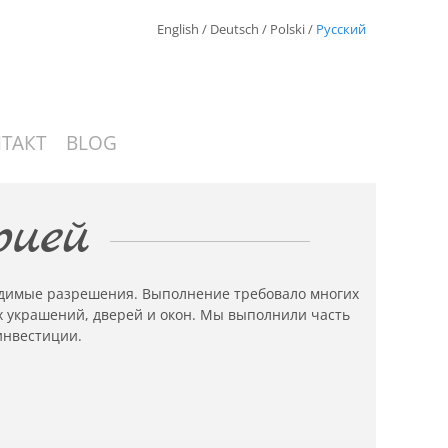
English
/
Deutsch
/
Polski
/
Русский
ТАКТ
BLOG
рией
одимые разрешения. Выполнение требовало многих
х украшений, дверей и окон. Мы выполнили часть
инвестиции.